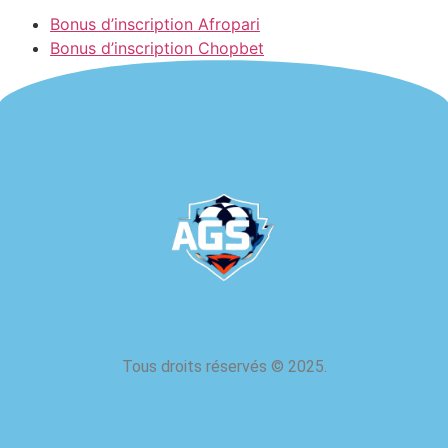
Bonus d’inscription Afropari
Bonus d’inscription Chopbet
Tous droits réservés
©
2025.