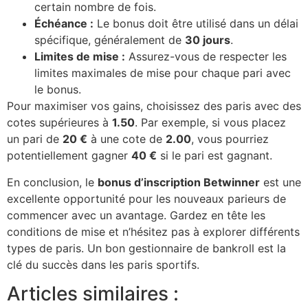
certain nombre de fois.
Échéance :
Le bonus doit être utilisé dans un délai
spécifique, généralement de
30 jours
.
Limites de mise :
Assurez-vous de respecter les
limites maximales de mise pour chaque pari avec
le bonus.
Pour maximiser vos gains, choisissez des paris avec des
cotes supérieures à
1.50
. Par exemple, si vous placez
un pari de
20 €
à une cote de
2.00
, vous pourriez
potentiellement gagner
40 €
si le pari est gagnant.
En conclusion, le
bonus d’inscription Betwinner
est une
excellente opportunité pour les nouveaux parieurs de
commencer avec un avantage. Gardez en tête les
conditions de mise et n’hésitez pas à explorer différents
types de paris. Un bon gestionnaire de bankroll est la
clé du succès dans les paris sportifs.
Articles similaires :