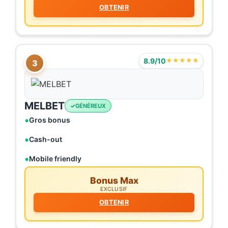
OBTENIR
8.9/10
★★★★★
3
MELBET
GÉNÉREUX
Gros bonus
Cash-out
Mobile friendly
Bonus Max
EXCLUSIF
OBTENIR