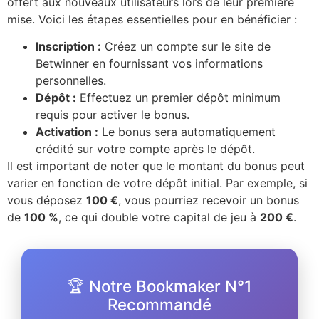
offert aux nouveaux utilisateurs lors de leur première
mise. Voici les étapes essentielles pour en bénéficier :
Inscription :
Créez un compte sur le site de
Betwinner en fournissant vos informations
personnelles.
Dépôt :
Effectuez un premier dépôt minimum
requis pour activer le bonus.
Activation :
Le bonus sera automatiquement
crédité sur votre compte après le dépôt.
Il est important de noter que le montant du bonus peut
varier en fonction de votre dépôt initial. Par exemple, si
vous déposez
100 €
, vous pourriez recevoir un bonus
de
100 %
, ce qui double votre capital de jeu à
200 €
.
🏆 Notre Bookmaker N°1
Recommandé