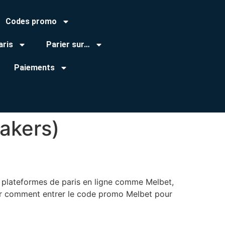
Codes promo
aris
Parier sur…
Paiements
akers)
s plateformes de paris en ligne comme Melbet,
orer comment entrer le code promo Melbet pour