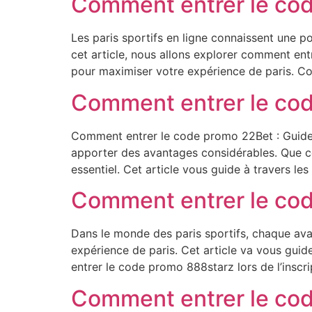
Comment entrer le co
Les paris sportifs en ligne connaissent une po
cet article, nous allons explorer comment en
pour maximiser votre expérience de paris. C
Comment entrer le co
Comment entrer le code promo 22Bet : Guide 
apporter des avantages considérables. Que c
essentiel. Cet article vous guide à travers le
Comment entrer le co
Dans le monde des paris sportifs, chaque av
expérience de paris. Cet article va vous gu
entrer le code promo 888starz lors de l’inscr
Comment entrer le co