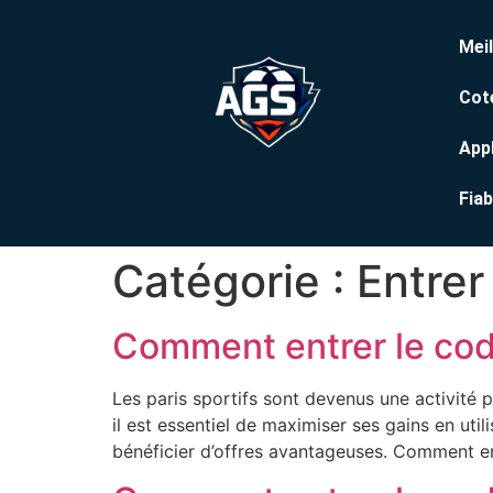
Meil
Cot
App
Fiab
Catégorie :
Entre
Comment entrer le co
Les paris sportifs sont devenus une activité
il est essentiel de maximiser ses gains en ut
bénéficier d’offres avantageuses. Comment en