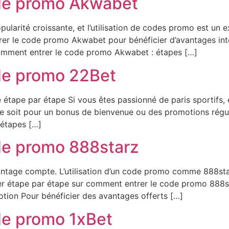
de promo Akwabet
pularité croissante, et l’utilisation de codes promo est un
trer le code promo Akwabet pour bénéficier d’avantages int
omment entrer le code promo Akwabet : étapes […]
de promo 22Bet
étape par étape Si vous êtes passionné de paris sportifs
e soit pour un bonus de bienvenue ou des promotions régu
s étapes […]
de promo 888starz
antage compte. L’utilisation d’un code promo comme 888sta
ider étape par étape sur comment entrer le code promo 88
iption Pour bénéficier des avantages offerts […]
de promo 1xBet