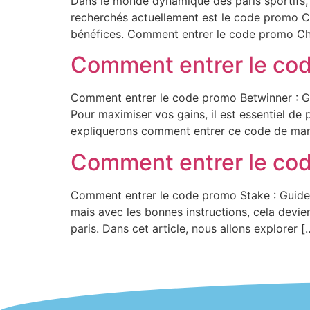
Dans le monde dynamique des paris sportifs, 
recherchés actuellement est le code promo Ch
bénéfices. Comment entrer le code promo Ch
Comment entrer le co
Comment entrer le code promo Betwinner : Gu
Pour maximiser vos gains, il est essentiel de
expliquerons comment entrer ce code de man
Comment entrer le co
Comment entrer le code promo Stake : Guide 
mais avec les bonnes instructions, cela devi
paris. Dans cet article, nous allons explorer [