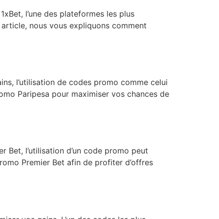
1xBet, l’une des plateformes les plus
t article, nous vous expliquons comment
ins, l’utilisation de codes promo comme celui
 promo Paripesa pour maximiser vos chances de
Bet, l’utilisation d’un code promo peut
omo Premier Bet afin de profiter d’offres