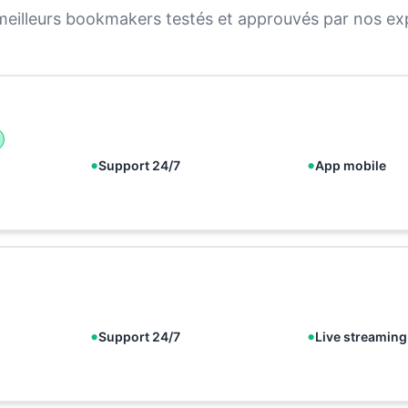
meilleurs bookmakers testés et approuvés par nos ex
Support 24/7
App mobile
Support 24/7
Live streaming