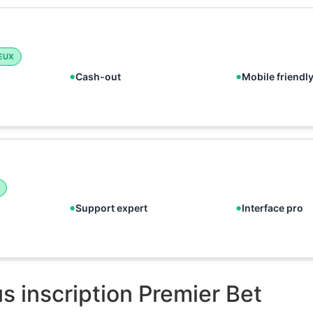
EUX
Cash-out
Mobile friendl
Support expert
Interface pro
 inscription Premier Bet