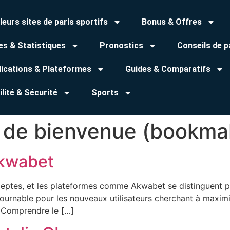
leurs sites de paris sportifs
Bonus & Offres
es & Statistiques
Pronostics
Conseils de p
lications & Plateformes
Guides & Comparatifs
ilité & Sécurité
Sports
 de bienvenue (bookma
Akwabet
adeptes, et les plateformes comme Akwabet se distinguent par
urnable pour les nouveaux utilisateurs cherchant à maximis
e. Comprendre le […]