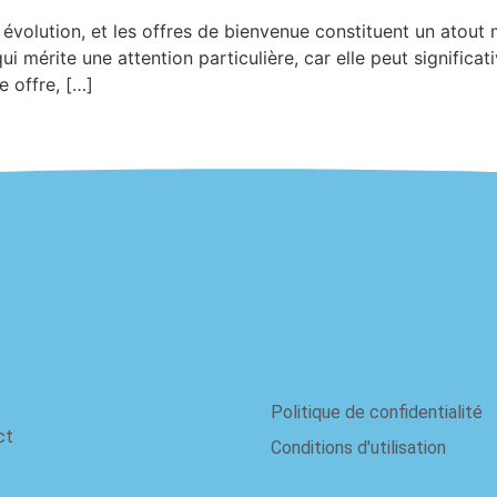
évolution, et les offres de bienvenue constituent un atout 
 mérite une attention particulière, car elle peut significa
e offre, […]
propos de nous
Legal
Politique de confidentialité
ct
Conditions d'utilisation