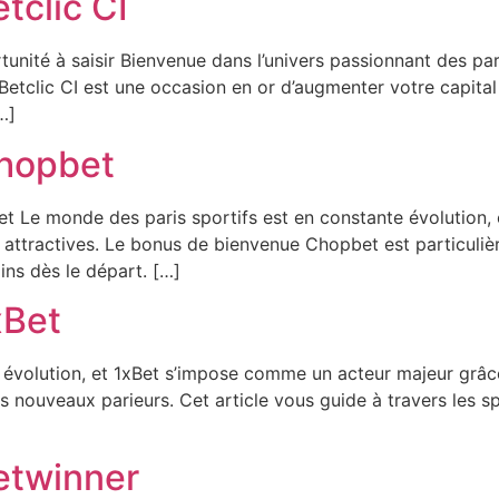
tclic CI
nité à saisir Bienvenue dans l’univers passionnant des pari
Betclic CI est une occasion en or d’augmenter votre capital 
…]
hopbet
t Le monde des paris sportifs est en constante évolution,
s attractives. Le bonus de bienvenue Chopbet est particuli
ains dès le départ. […]
xBet
évolution, et 1xBet s’impose comme un acteur majeur grâce à
s nouveaux parieurs. Cet article vous guide à travers les s
etwinner