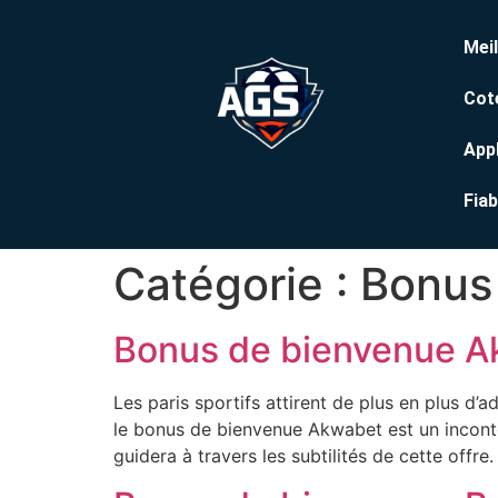
Meil
Cot
App
Fiab
Catégorie :
Bonus
Bonus de bienvenue 
Les paris sportifs attirent de plus en plus d’
le bonus de bienvenue Akwabet est un inconto
guidera à travers les subtilités de cette offr