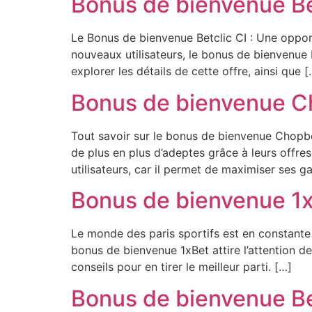
Bonus de bienvenue Be
Le Bonus de bienvenue Betclic CI : Une opportu
nouveaux utilisateurs, le bonus de bienvenue 
explorer les détails de cette offre, ainsi que [
Bonus de bienvenue C
Tout savoir sur le bonus de bienvenue Chopbe
de plus en plus d’adeptes grâce à leurs offre
utilisateurs, car il permet de maximiser ses g
Bonus de bienvenue 1
Le monde des paris sportifs est en constante 
bonus de bienvenue 1xBet attire l’attention de
conseils pour en tirer le meilleur parti. […]
Bonus de bienvenue B