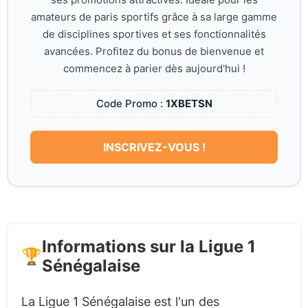
amateurs de paris sportifs grâce à sa large gamme
de disciplines sportives et ses fonctionnalités
avancées. Profitez du bonus de bienvenue et
commencez à parier dès aujourd'hui !
Code Promo :
1XBETSN
INSCRIVEZ-VOUS !
Informations sur la Ligue 1
🏆
Sénégalaise
La Ligue 1 Sénégalaise est l'un des