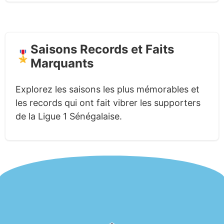
Saisons Records et Faits
🎖️
Marquants
Explorez les saisons les plus mémorables et
les records qui ont fait vibrer les supporters
de la Ligue 1 Sénégalaise.