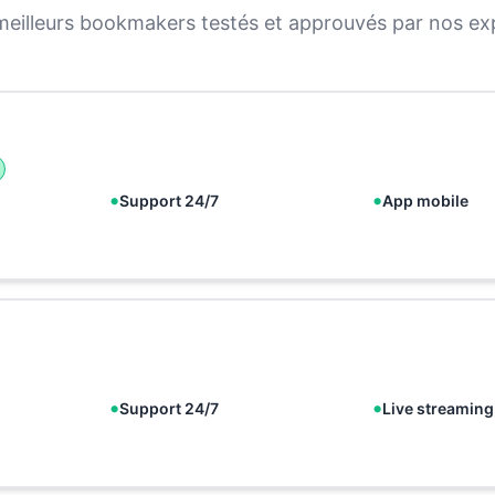
meilleurs bookmakers testés et approuvés par nos ex
Support 24/7
App mobile
Support 24/7
Live streaming