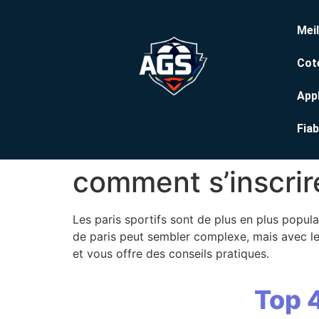
Meil
Cot
App
Fiab
comment s’inscrire
Les paris sportifs sont de plus en plus popula
de paris peut sembler complexe, mais avec les
et vous offre des conseils pratiques.
Top 4