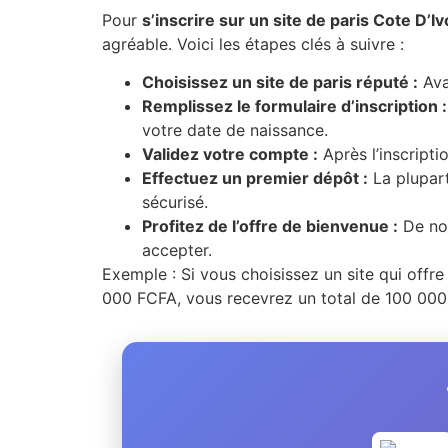
Pour
s’inscrire sur un site de paris Cote D’Iv
agréable. Voici les étapes clés à suivre :
Choisissez un site de paris réputé :
Avan
Remplissez le formulaire d’inscription :
votre date de naissance.
Validez votre compte :
Après l’inscripti
Effectuez un premier dépôt :
La plupart
sécurisé.
Profitez de l’offre de bienvenue :
De nom
accepter.
Exemple : Si vous choisissez un site qui off
000 FCFA, vous recevrez un total de 100 00