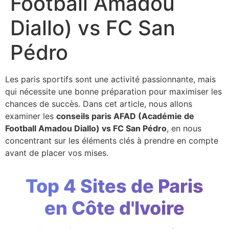
Football Amadou
Diallo) vs FC San
Pédro
Les paris sportifs sont une activité passionnante, mais
qui nécessite une bonne préparation pour maximiser les
chances de succès. Dans cet article, nous allons
examiner les
conseils paris AFAD (Académie de
Football Amadou Diallo) vs FC San Pédro
, en nous
concentrant sur les éléments clés à prendre en compte
avant de placer vos mises.
Top 4 Sites de Paris
en Côte d'Ivoire