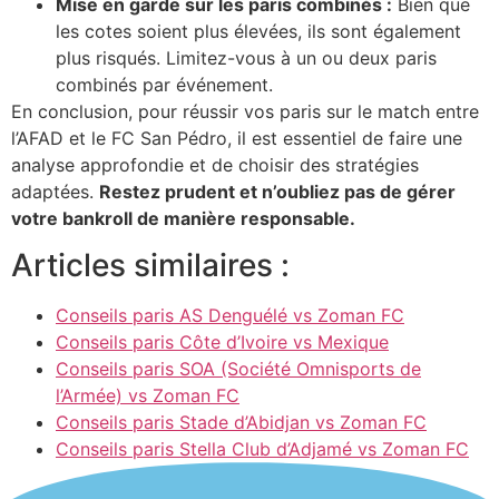
Mise en garde sur les paris combinés :
Bien que
les cotes soient plus élevées, ils sont également
plus risqués. Limitez-vous à un ou deux paris
combinés par événement.
En conclusion, pour réussir vos paris sur le match entre
l’AFAD et le FC San Pédro, il est essentiel de faire une
analyse approfondie et de choisir des stratégies
adaptées.
Restez prudent et n’oubliez pas de gérer
votre bankroll de manière responsable.
Articles similaires :
Conseils paris AS Denguélé vs Zoman FC
Conseils paris Côte d’Ivoire vs Mexique
Conseils paris SOA (Société Omnisports de
l’Armée) vs Zoman FC
Conseils paris Stade d’Abidjan vs Zoman FC
Conseils paris Stella Club d’Adjamé vs Zoman FC