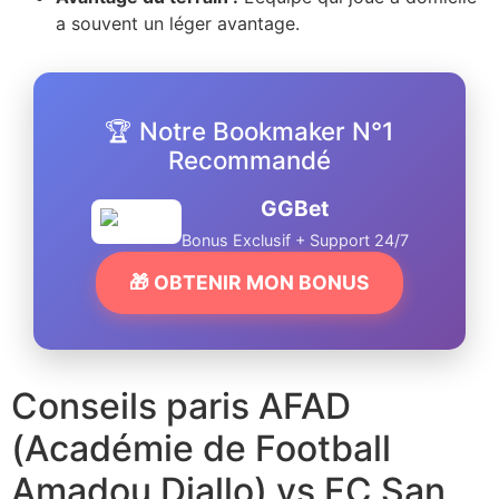
a souvent un léger avantage.
🏆 Notre Bookmaker N°1
Recommandé
GGBet
Bonus Exclusif + Support 24/7
🎁 OBTENIR MON BONUS
Conseils paris AFAD
(Académie de Football
Amadou Diallo) vs FC San