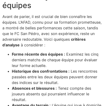
équipes
Avant de parier, il est crucial de bien connaître les
équipes. L’AFAD, connu pour sa formation prometteuse,
a montré de belles performances cette saison, tandis
que le FC San Pédro, avec son expérience, reste un
adversaire redoutable. Voici quelques
critères
d’analyse
à considérer :
Forme récente des équipes :
Examinez les cinq
derniers matchs de chaque équipe pour évaluer
leur forme actuelle.
Historique des confrontations :
Les rencontres
passées entre les deux équipes peuvent donner
des indices sur le résultat.
Absences et blessures :
Tenez compte des
joueurs absents qui pourraient influencer le
résultat.
Avantage du terrain :
L’équipe qui joue à domicile