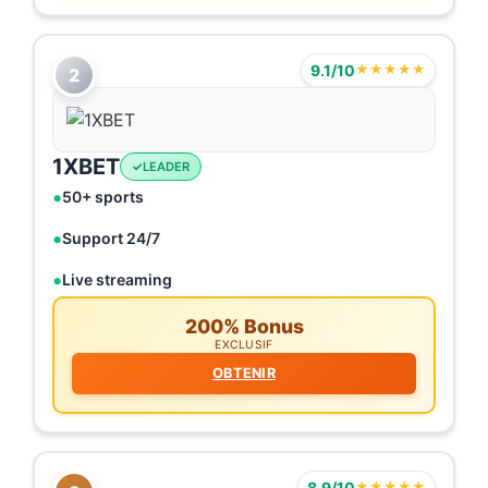
9.1/10
★★★★★
2
1XBET
LEADER
50+ sports
Support 24/7
Live streaming
200% Bonus
EXCLUSIF
OBTENIR
8.9/10
★★★★★