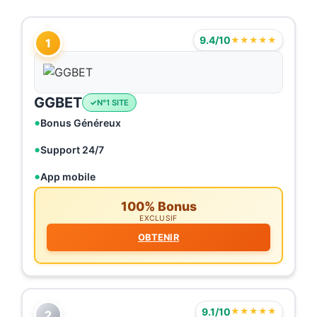
9.4/10
★★★★★
1
GGBET
N°1 SITE
Bonus Généreux
Support 24/7
App mobile
100% Bonus
EXCLUSIF
OBTENIR
9.1/10
★★★★★
2