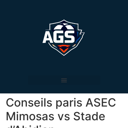
Conseils paris ASEC
Mimosas vs Stade