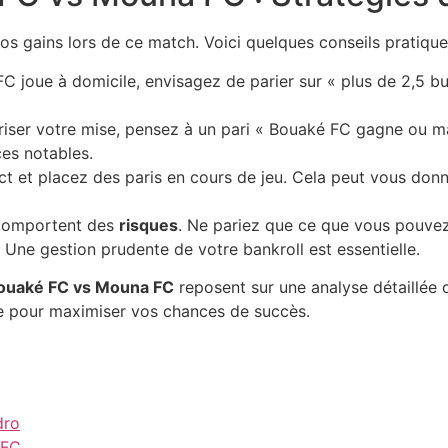
vos gains lors de ce match. Voici quelques conseils pratique
C joue à domicile, envisagez de parier sur « plus de 2,5 b
iser votre mise, pensez à un pari « Bouaké FC gagne ou mat
ces notables.
ct et placez des paris en cours de jeu. Cela peut vous don
s comportent des
risques
. Ne pariez que ce que vous pouvez
 Une gestion prudente de votre bankroll est essentielle.
 Bouaké FC vs Mouna FC
reposent sur une analyse détaillée d
 pour maximiser vos chances de succès.
dro
 FC