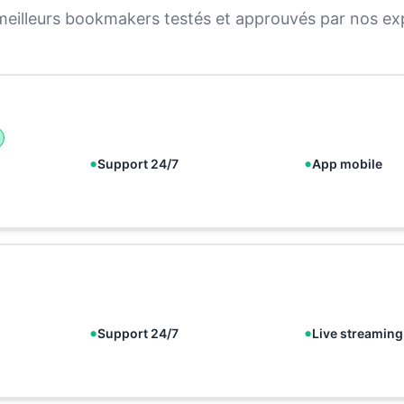
meilleurs bookmakers testés et approuvés par nos ex
Support 24/7
App mobile
Support 24/7
Live streaming