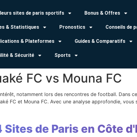
leurs sites de paris sportifs
Bonus & Offres
es & Statistiques
Pronostics
Conseils de p
lications & Plateformes
Guides & Comparatifs
ilité & Sécurité
Sports
ouaké FC vs Mouna FC
’intérêt, notamment lors des rencontres de football. Dans ce
uaké FC et Mouna FC. Avec une analyse approfondie, vous 
 Sites de Paris en Côte d'