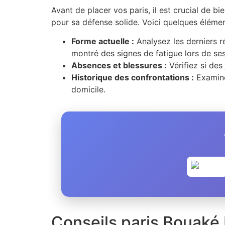
Avant de placer vos paris, il est crucial de bi
pour sa défense solide. Voici quelques éléme
Forme actuelle :
Analysez les derniers 
montré des signes de fatigue lors de se
Absences et blessures :
Vérifiez si des
Historique des confrontations :
Examine
domicile.
Conseils paris Bouaké 