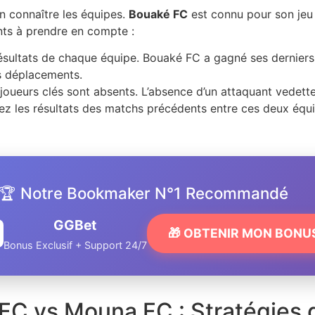
en connaître les équipes.
Bouaké FC
est connu pour son jeu 
nts à prendre en compte :
résultats de chaque équipe. Bouaké FC a gagné ses dernier
s déplacements.
 joueurs clés sont absents. L’absence d’un attaquant vedette
z les résultats des matchs précédents entre ces deux équi
🏆 Notre Bookmaker N°1 Recommandé
GGBet
🎁 OBTENIR MON BONU
Bonus Exclusif + Support 24/7
FC vs Mouna FC : Stratégies 