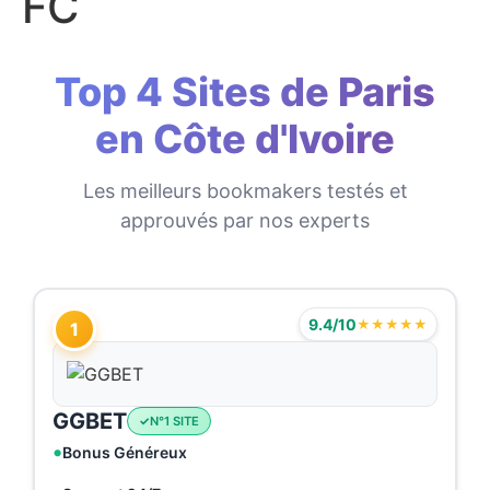
FC
Top 4 Sites de Paris
en Côte d'Ivoire
Les meilleurs bookmakers testés et
approuvés par nos experts
9.4/10
★★★★★
1
GGBET
N°1 SITE
Bonus Généreux