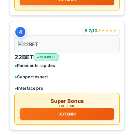
8.7/10
★★★★★
4
22BET
COMPLET
Paiements rapides
Support expert
Interface pro
Super Bonus
EXCLUSIF
OBTENIR