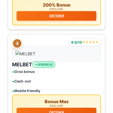
200% Bonus
EXCLUSIF
OBTENIR
8.9/10
★★★★★
3
MELBET
GÉNÉREUX
Gros bonus
Cash-out
Mobile friendly
Bonus Max
EXCLUSIF
OBTENIR