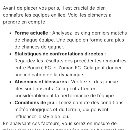
Avant de placer vos paris, il est crucial de bien
connaître les équipes en lice. Voici les éléments à
prendre en compte :
Forme actuelle :
Analysez les cinq derniers matchs
de chaque équipe. Une équipe en forme aura plus
de chances de gagner.
Statistiques de confrontations directes :
Regardez les résultats des précédentes rencontres
entre Bouaké FC et Zoman FC. Cela peut donner
une indication de la dynamique.
Absences et blessures :
Vérifiez si des joueurs
clés sont absents. Cela peut affecter
considérablement la performance de l’équipe.
Conditions de jeu :
Tenez compte des conditions
météorologiques et du terrain, qui peuvent
influencer le style de jeu.
En analysant ces facteurs, vous serez en mesure de