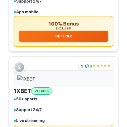
Support 24/7
App mobile
100% Bonus
EXCLUSIF
OBTENIR
9.1/10
★★★★★
2
1XBET
LEADER
50+ sports
Support 24/7
Live streaming