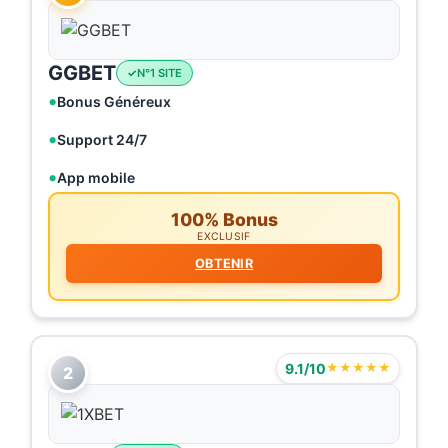
GGBET
N°1 SITE
Bonus Généreux
Support 24/7
App mobile
100% Bonus
EXCLUSIF
OBTENIR
9.1/10
★★★★★
2