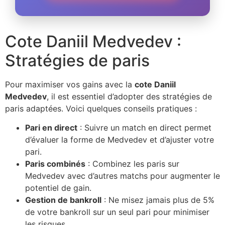
Cote Daniil Medvedev :
Stratégies de paris
Pour maximiser vos gains avec la
cote Daniil
Medvedev
, il est essentiel d’adopter des stratégies de
paris adaptées. Voici quelques conseils pratiques :
Pari en direct
: Suivre un match en direct permet
d’évaluer la forme de Medvedev et d’ajuster votre
pari.
Paris combinés
: Combinez les paris sur
Medvedev avec d’autres matchs pour augmenter le
potentiel de gain.
Gestion de bankroll
: Ne misez jamais plus de 5%
de votre bankroll sur un seul pari pour minimiser
les risques.