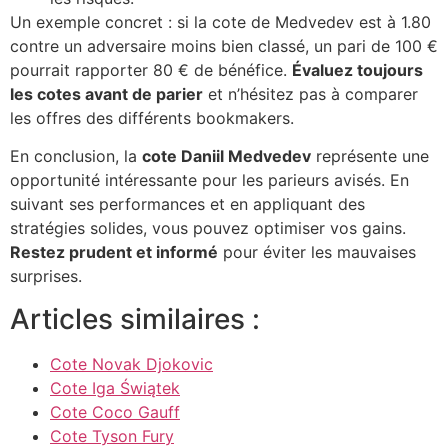
Un exemple concret : si la cote de Medvedev est à 1.80
contre un adversaire moins bien classé, un pari de 100 €
pourrait rapporter 80 € de bénéfice.
Évaluez toujours
les cotes avant de parier
et n’hésitez pas à comparer
les offres des différents bookmakers.
En conclusion, la
cote Daniil Medvedev
représente une
opportunité intéressante pour les parieurs avisés. En
suivant ses performances et en appliquant des
stratégies solides, vous pouvez optimiser vos gains.
Restez prudent et informé
pour éviter les mauvaises
surprises.
Articles similaires :
Cote Novak Djokovic
Cote Iga Świątek
Cote Coco Gauff
Cote Tyson Fury