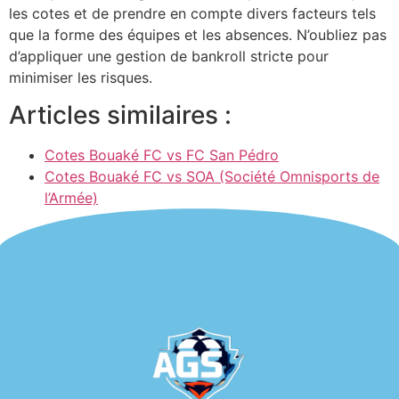
les cotes et de prendre en compte divers facteurs tels
que la forme des équipes et les absences. N’oubliez pas
d’appliquer une gestion de bankroll stricte pour
minimiser les risques.
Articles similaires :
Cotes Bouaké FC vs FC San Pédro
Cotes Bouaké FC vs SOA (Société Omnisports de
l’Armée)