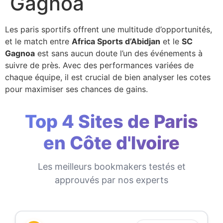
Gagnoa
Les paris sportifs offrent une multitude d’opportunités,
et le match entre
Africa Sports d’Abidjan
et le
SC
Gagnoa
est sans aucun doute l’un des événements à
suivre de près. Avec des performances variées de
chaque équipe, il est crucial de bien analyser les cotes
pour maximiser ses chances de gains.
Top 4 Sites de Paris
en Côte d'Ivoire
Les meilleurs bookmakers testés et
approuvés par nos experts