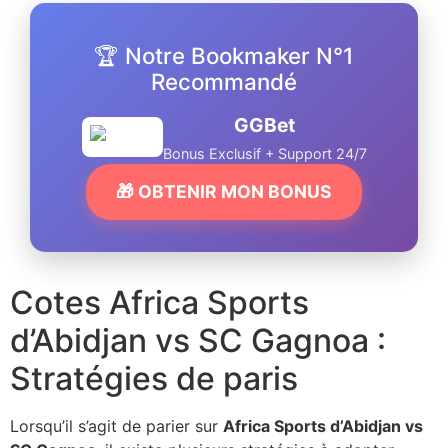
🏆 Notre Bookmaker N°1
Recommandé
GGBet
Bonus Exclusif + Support 24/7
🎁 OBTENIR MON BONUS
Cotes Africa Sports
d’Abidjan vs SC Gagnoa :
Stratégies de paris
Lorsqu’il s’agit de parier sur
Africa Sports d’Abidjan vs