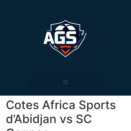
Cotes Africa Sports
d’Abidjan vs SC