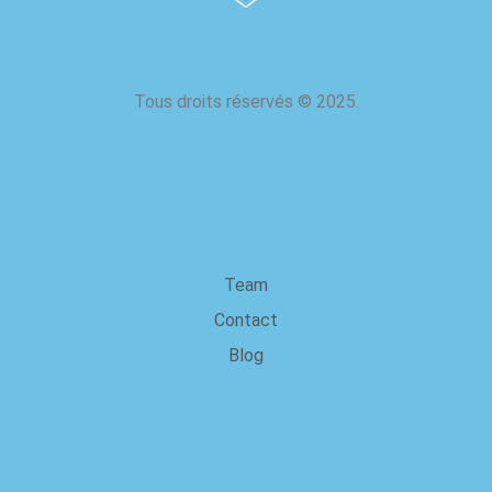
Tous droits réservés
©
2025.
à propos de nous
Team
Contact
Blog
Legal