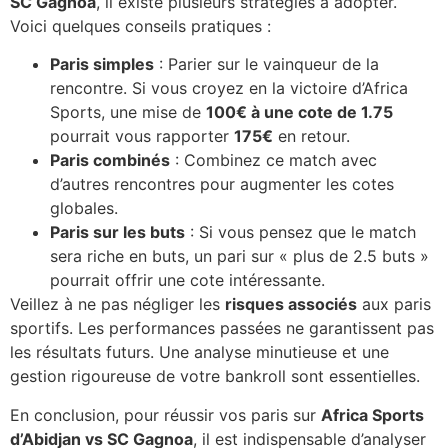
SC Gagnoa
, il existe plusieurs stratégies à adopter.
Voici quelques conseils pratiques :
Paris simples
: Parier sur le vainqueur de la
rencontre. Si vous croyez en la victoire d’Africa
Sports, une mise de
100€ à une cote de 1.75
pourrait vous rapporter
175€
en retour.
Paris combinés
: Combinez ce match avec
d’autres rencontres pour augmenter les cotes
globales.
Paris sur les buts
: Si vous pensez que le match
sera riche en buts, un pari sur « plus de 2.5 buts »
pourrait offrir une cote intéressante.
Veillez à ne pas négliger les
risques associés
aux paris
sportifs. Les performances passées ne garantissent pas
les résultats futurs. Une analyse minutieuse et une
gestion rigoureuse de votre bankroll sont essentielles.
En conclusion, pour réussir vos paris sur
Africa Sports
d’Abidjan vs SC Gagnoa
, il est indispensable d’analyser