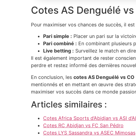
Cotes AS Denguélé vs 
Pour maximiser vos chances de succès, il est
Pari simple :
Placer un pari sur la victoi
Pari combiné :
En combinant plusieurs pa
Live betting :
Surveillez le match en dire
Il est également important de rester conscie
perdre et restez informé des dernières nouvel
En conclusion, les
cotes AS Denguélé vs CO
mentionnés et en mettant en œuvre des straté
maximiser vos succès dans ce monde passionn
Articles similaires :
Cotes Africa Sports d’Abidjan vs ASI d
Cotes RC Abidjan vs FC San Pédro
Cotes LYS Sassandra vs ASEC Mimosas