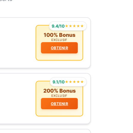
9.4/10
★★★★★
100% Bonus
EXCLUSIF
OBTENIR
9.1/10
★★★★★
200% Bonus
EXCLUSIF
OBTENIR