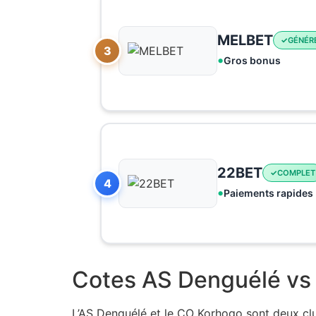
MELBET
GÉNÉR
3
Gros bonus
22BET
COMPLET
4
Paiements rapides
Cotes AS Denguélé vs 
L’AS Denguélé et le CO Korhogo sont deux club