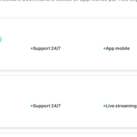
Support 24/7
App mobile
Support 24/7
Live streaming