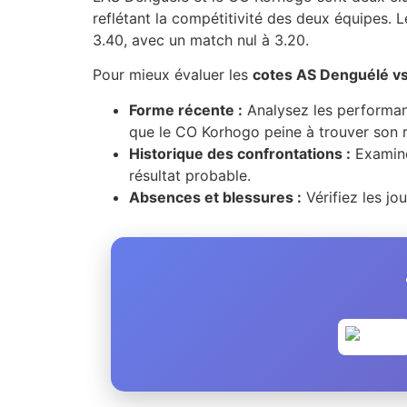
reflétant la compétitivité des deux équipes. 
3.40, avec un match nul à 3.20.
Pour mieux évaluer les
cotes AS Denguélé v
Forme récente :
Analysez les performan
que le CO Korhogo peine à trouver son 
Historique des confrontations :
Examinez
résultat probable.
Absences et blessures :
Vérifiez les jo