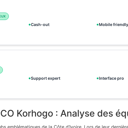
EUX
Cash-out
Mobile friendl
Support expert
Interface pro
CO Korhogo : Analyse des éq
s emblématiques de la Côte d’Ivoire. Lors de leur dernière r