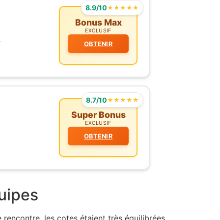
8.9/10
★★★★★
Bonus Max
EXCLUSIF
y
OBTENIR
8.7/10
★★★★★
Super Bonus
EXCLUSIF
OBTENIR
uipes
encontre, les cotes étaient très équilibrées,