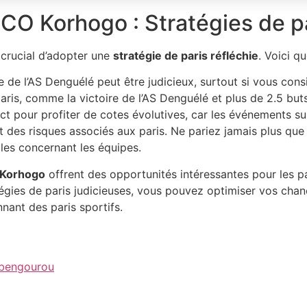
CO Korhogo : Stratégies de p
 crucial d’adopter une
stratégie de paris réfléchie
. Voici q
re de l’AS Denguélé peut être judicieux, surtout si vous cons
ris, comme la victoire de l’AS Denguélé et plus de 2.5 bu
ct pour profiter de cotes évolutives, car les événements sur
nt des risques associés aux paris. Ne pariez jamais plus q
les concernant les équipes.
 Korhogo
offrent des opportunités intéressantes pour les par
gies de paris judicieuses, vous pouvez optimiser vos chan
ant des paris sportifs.
’Abengourou