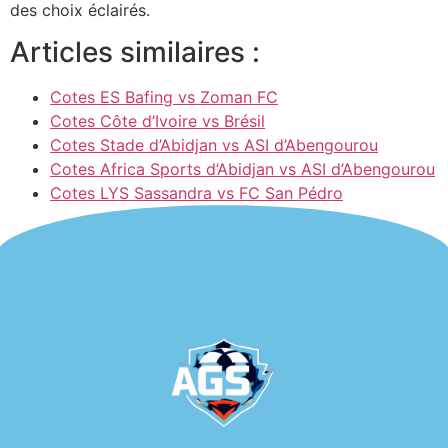
des choix éclairés.
Articles similaires :
Cotes ES Bafing vs Zoman FC
Cotes Côte d’Ivoire vs Brésil
Cotes Stade d’Abidjan vs ASI d’Abengourou
Cotes Africa Sports d’Abidjan vs ASI d’Abengourou
Cotes LYS Sassandra vs FC San Pédro