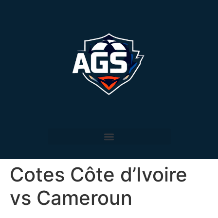
Cotes Côte d’Ivoire
vs Cameroun