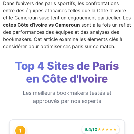
Dans l’univers des paris sportifs, les confrontations
entre des équipes africaines telles que la Côte d’Ivoire
et le Cameroun suscitent un engouement particulier. Les
cotes Côte d’Ivoire vs Cameroun
sont à la fois un reflet
des performances des équipes et des analyses des
bookmakers. Cet article examine les éléments clés à
considérer pour optimiser ses paris sur ce match.
Top 4 Sites de Paris
en Côte d'Ivoire
Les meilleurs bookmakers testés et
approuvés par nos experts
9.4/10
★★★★★
1