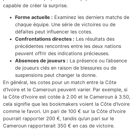
capable de créer la surprise.
Forme actuelle :
Examinez les derniers matchs de
chaque équipe. Une série de victoires ou de
défaites peut influencer les cotes.
Confrontations directes :
Les résultats des
précédentes rencontres entre les deux nations
peuvent offrir des indications précieuses.
Absences de joueurs :
La présence ou l’absence
de joueurs clés en raison de blessures ou de
suspensions peut changer la donne.
En général, les cotes pour un match entre la Côte
d’Ivoire et le Cameroun peuvent varier. Par exemple, si
la Côte d’Ivoire est cotée à 2.00 et le Cameroun à 3.50,
cela signifie que les bookmakers voient la Côte d’Ivoire
comme le favori. Un pari de 100 € sur la Côte d’Ivoire
pourrait rapporter 200 €, tandis qu’un pari sur le
Cameroun rapporterait 350 € en cas de victoire.