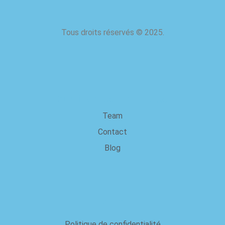
Tous droits réservés
©
2025.
à propos de nous
Team
Contact
Blog
Legal
Politique de confidentialité