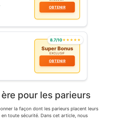
y
OBTENIR
8.7/10
★★★★★
Super Bonus
EXCLUSIF
OBTENIR
ère pour les parieurs
ionner la façon dont les parieurs placent leurs
en toute sécurité. Dans cet article, nous