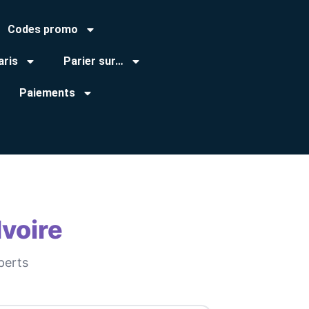
Codes promo
aris
Parier sur…
Paiements
Ivoire
perts