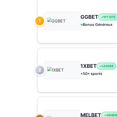
GGBET
N°1 SITE
1
Bonus Généreux
1XBET
LEADER
2
50+ sports
MELBET
GÉNÉR