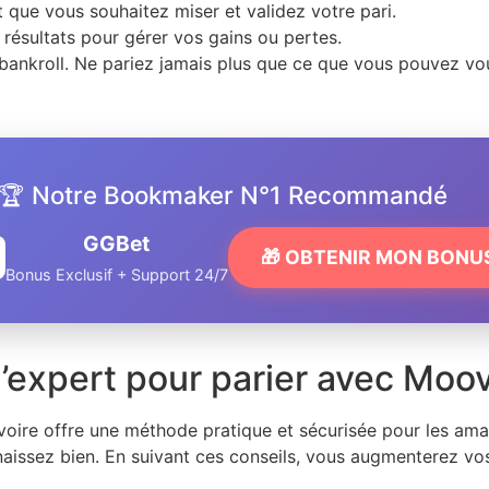
 que vous souhaitez miser et validez votre pari.
résultats pour gérer vos gains ou pertes.
 bankroll. Ne pariez jamais plus que ce que vous pouvez vo
🏆 Notre Bookmaker N°1 Recommandé
GGBet
🎁 OBTENIR MON BONU
Bonus Exclusif + Support 24/7
d’expert pour parier avec Moo
ire offre une méthode pratique et sécurisée pour les amat
issez bien. En suivant ces conseils, vous augmenterez vos