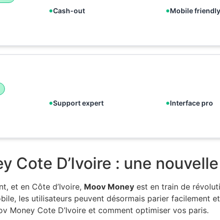
Cash-out
Mobile friendl
Support expert
Interface pro
 Cote D’Ivoire : une nouvelle 
t, et en Côte d’Ivoire,
Moov Money
est en train de révolut
le, les utilisateurs peuvent désormais parier facilement et 
ov Money Cote D’Ivoire et comment optimiser vos paris.