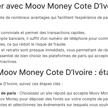
er avec Moov Money Cote D’Iv
e de nombreux avantages qui facilitent l’expérience de par
t conviviale et permet des transactions rapides.
mpte bancaire, il suffit d’un numéro de téléphone pour comm
es, ce qui réduit le risque de fraude.
 et retraits sont presque immédiats, vous permettant de ré
ssentiel de bien choisir les plateformes de paris qui acce
tractives.
oov Money Cote D’Ivoire : ét
D’Ivoire, suivez ces étapes clés :
 de paris
: Choisissez un site réputé qui accepte Moov Mo
oov Money pour déposer des fonds sur votre compte de par
otes et sélectionnez les événements sur lesquels vous souha