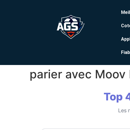
Meil
Cot
App
Fiab
parier avec Moov 
Top 4
Les 