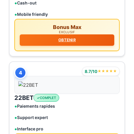
Cash-out
Mobile friendly
Bonus Max
EXCLUSIF
OBTENIR
8.7/10
★★★★★
4
22BET
COMPLET
Paiements rapides
Support expert
Interface pro