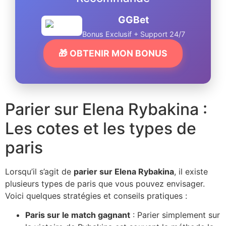
GGBet
Bonus Exclusif + Support 24/7
🎁 OBTENIR MON BONUS
Parier sur Elena Rybakina :
Les cotes et les types de
paris
Lorsqu’il s’agit de
parier sur Elena Rybakina
, il existe
plusieurs types de paris que vous pouvez envisager.
Voici quelques stratégies et conseils pratiques :
Paris sur le match gagnant
: Parier simplement sur