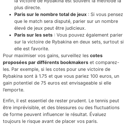
la victoire de Rybakina est souvent la méthode la
plus directe.
Paris sur le nombre total de jeux
: Si vous pensez
que le match sera disputé, parier sur un nombre
élevé de jeux peut être judicieux.
Paris sur les sets
: Vous pouvez également parier
sur la victoire de Rybakina en deux sets, surtout si
elle est favorite.
Pour maximiser vos gains, surveillez les
cotes
proposées par différents bookmakers
et comparez-
les. Par exemple, si les cotes pour une victoire de
Rybakina sont à 1.75 et que vous pariez 100 euros, un
gain potentiel de 75 euros est envisageable si elle
l’emporte.
Enfin, il est essentiel de rester prudent. Le tennis peut
être imprévisible, et des blessures ou des fluctuations
de forme peuvent influencer le résultat. Évaluez
toujours le risque avant de placer vos paris.