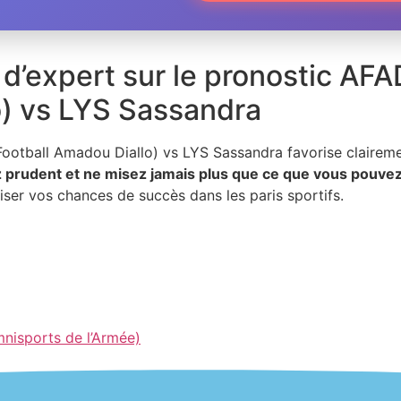
 d’expert sur le pronostic AF
o) vs LYS Sassandra
otball Amadou Diallo) vs LYS Sassandra favorise clairemen
 prudent et ne misez jamais plus que ce que vous pouve
iser vos chances de succès dans les paris sportifs.
nisports de l’Armée)