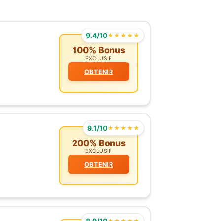
9.4/10
★★★★★
100% Bonus
EXCLUSIF
OBTENIR
9.1/10
★★★★★
200% Bonus
EXCLUSIF
OBTENIR
8.9/10
★★★★★