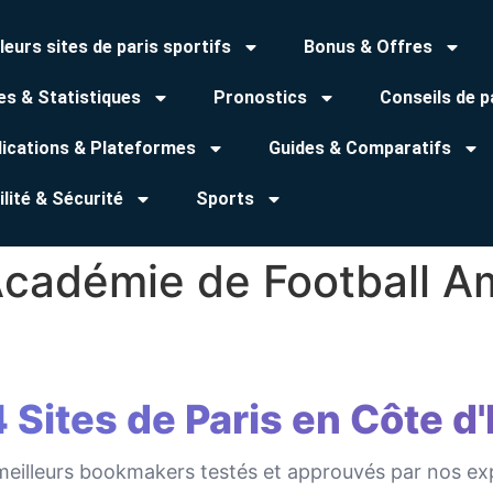
leurs sites de paris sportifs
Bonus & Offres
es & Statistiques
Pronostics
Conseils de p
lications & Plateformes
Guides & Comparatifs
ilité & Sécurité
Sports
cadémie de Football Am
 Sites de Paris en Côte d'
meilleurs bookmakers testés et approuvés par nos ex