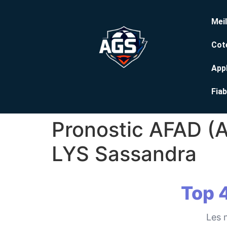
Meil
Cot
App
Fiab
Pronostic AFAD (A
LYS Sassandra
Top 4
Les 