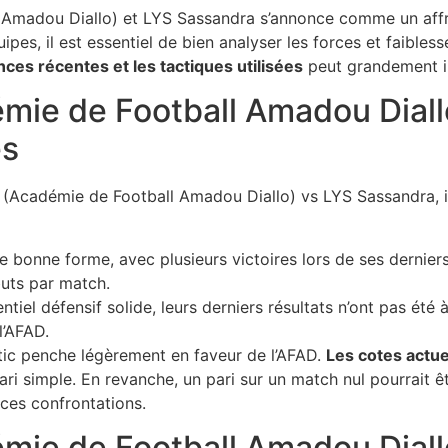
 Amadou Diallo) et LYS Sassandra s’annonce comme un affr
pes, il est essentiel de bien analyser les forces et faibles
es récentes et les tactiques utilisées
peut grandement in
mie de Football Amadou Diall
es
 (Académie de Football Amadou Diallo) vs LYS Sassandra, il
 bonne forme, avec plusieurs victoires lors de ses dernier
uts par match.
entiel défensif solide, leurs derniers résultats n’ont pas été
l’AFAD.
tic penche légèrement en faveur de l’AFAD.
Les cotes actue
pari simple. En revanche, un pari sur un match nul pourrait 
 ces confrontations.
mie de Football Amadou Diall