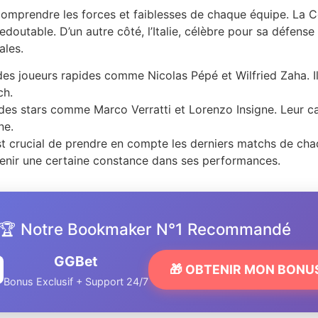
 comprendre les forces et faiblesses de chaque équipe. La C
doutable. D’un autre côté, l’Italie, célèbre pour sa défense
ales.
s joueurs rapides comme Nicolas Pépé et Wilfried Zaha. Il
ch.
es stars comme Marco Verratti et Lorenzo Insigne. Leur cap
ne.
st crucial de prendre en compte les derniers matchs de cha
intenir une certaine constance dans ses performances.
🏆 Notre Bookmaker N°1 Recommandé
GGBet
🎁 OBTENIR MON BONU
Bonus Exclusif + Support 24/7