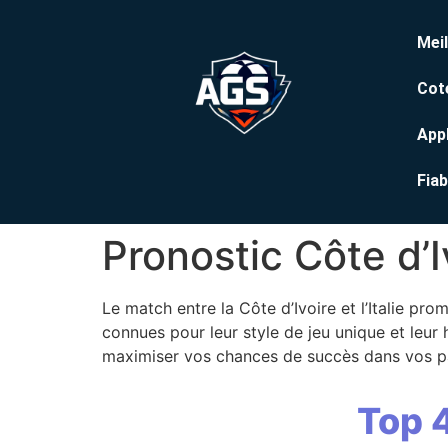
Meil
Cot
App
Fiab
Pronostic Côte d’Iv
Le match entre la Côte d’Ivoire et l’Italie pr
connues pour leur style de jeu unique et leur 
maximiser vos chances de succès dans vos par
Top 4