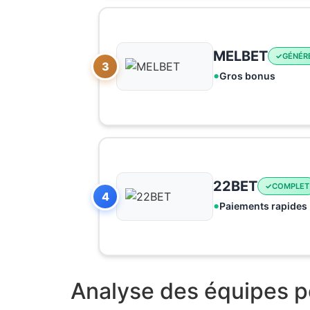
MELBET
GÉNÉR
3
Gros bonus
22BET
COMPLET
4
Paiements rapides
Analyse des équipes pou