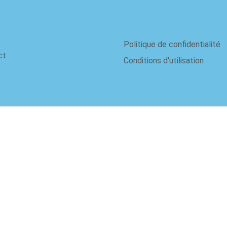
propos de nous
Legal
Politique de confidentialité
ct
Conditions d'utilisation