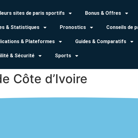
leurs sites de paris sportifs
Bonus & Offres
es & Statistiques
Pronostics
Conseils de p
lications & Plateformes
Guides & Comparatifs
ilité & Sécurité
Sports
e Côte d’Ivoire