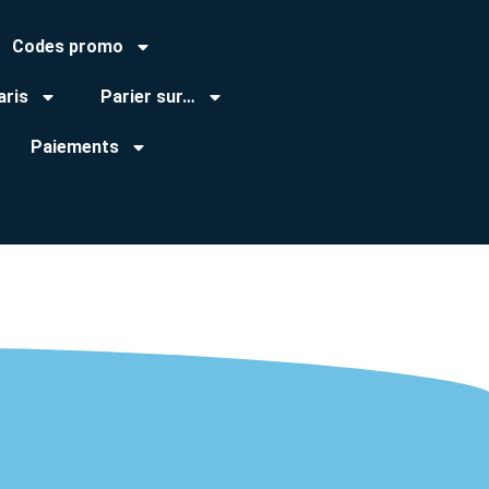
Codes promo
aris
Parier sur…
Paiements