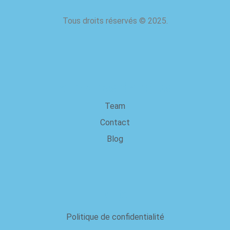
Tous droits réservés
©
2025.
à propos de nous
Team
Contact
Blog
Legal
Politique de confidentialité