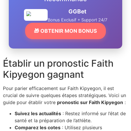
GGBet
Bonus Exclusif + Support 24/7
🎁 OBTENIR MON BONUS
Établir un pronostic Faith
Kipyegon gagnant
Pour parier efficacement sur Faith Kipyegon, il est
crucial de suivre quelques étapes stratégiques. Voici un
guide pour établir votre
pronostic sur Faith Kipyegon
:
Suivez les actualités
: Restez informé sur l’état de
santé et la préparation de l’athlète.
Comparez les cotes
: Utilisez plusieurs