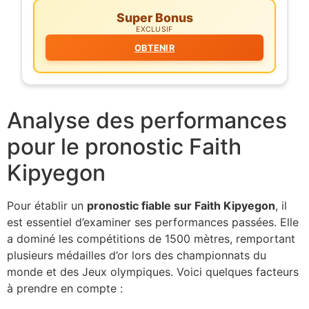
Super Bonus
EXCLUSIF
OBTENIR
Analyse des performances
pour le pronostic Faith
Kipyegon
Pour établir un
pronostic fiable sur Faith Kipyegon
, il
est essentiel d’examiner ses performances passées. Elle
a dominé les compétitions de 1500 mètres, remportant
plusieurs médailles d’or lors des championnats du
monde et des Jeux olympiques. Voici quelques facteurs
à prendre en compte :