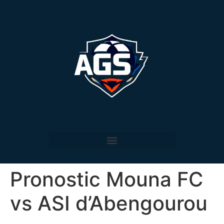
Pronostic Mouna FC
vs ASI d’Abengourou