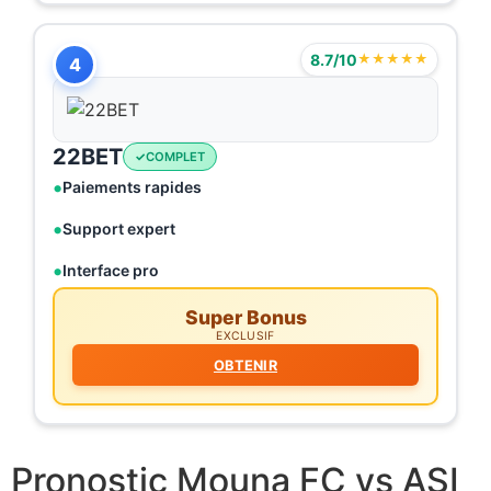
8.7/10
★★★★★
4
22BET
COMPLET
Paiements rapides
Support expert
Interface pro
Super Bonus
EXCLUSIF
OBTENIR
Pronostic Mouna FC vs ASI