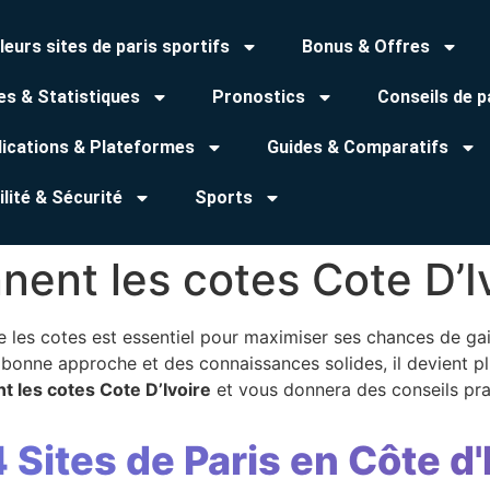
leurs sites de paris sportifs
Bonus & Offres
es & Statistiques
Pronostics
Conseils de p
lications & Plateformes
Guides & Comparatifs
ilité & Sécurité
Sports
ent les cotes Cote D’I
 les cotes est essentiel pour maximiser ses chances de gai
onne approche et des connaissances solides, il devient plu
 les cotes Cote D’Ivoire
et vous donnera des conseils pra
 Sites de Paris en Côte d'