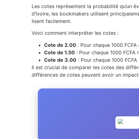
Les cotes représentent la probabilité qu’un 
d’Ivoire, les bookmakers utilisent principale
lisent facilement.
Voici comment interpréter les cotes :
Cote de 2.00
: Pour chaque 1000 FCFA 
Cote de 1.50
: Pour chaque 1000 FCFA 
Cote de 3.00
: Pour chaque 1000 FCFA 
Il est crucial de comparer les cotes des diff
différences de cotes peuvent avoir un impact s