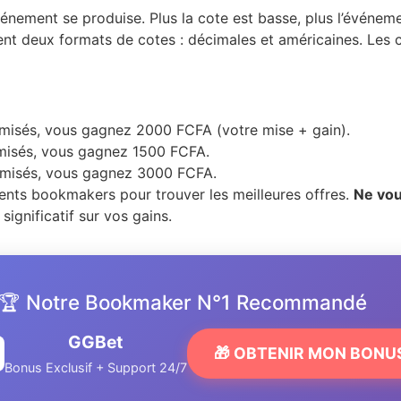
événement se produise. Plus la cote est basse, plus l’évén
ment deux formats de cotes : décimales et américaines. Les 
misés, vous gagnez 2000 FCFA (votre mise + gain).
misés, vous gagnez 1500 FCFA.
misés, vous gagnez 3000 FCFA.
érents bookmakers pour trouver les meilleures offres.
Ne vou
ignificatif sur vos gains.
🏆 Notre Bookmaker N°1 Recommandé
GGBet
🎁 OBTENIR MON BONU
Bonus Exclusif + Support 24/7