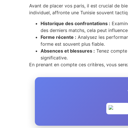
Avant de placer vos paris, il est crucial de b
individuel, affronte une Tunisie souvent tactiq
Historique des confrontations :
Examinez
des derniers matchs, cela peut influence
Forme récente :
Analysez les performanc
forme est souvent plus fiable.
Absences et blessures :
Tenez compte d
significative.
En prenant en compte ces critères, vous sere