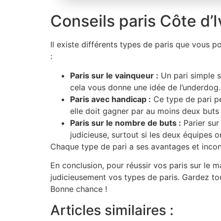
Conseils paris Côte d’I
Il existe différents types de paris que vous 
:
Paris sur le vainqueur :
Un pari simple su
cela vous donne une idée de l’underdog.
Paris avec handicap :
Ce type de pari pe
elle doit gagner par au moins deux buts 
Paris sur le nombre de buts :
Parier sur
judicieuse, surtout si les deux équipes o
Chaque type de pari a ses avantages et inconv
En conclusion, pour réussir vos paris sur le m
judicieusement vos types de paris. Gardez to
Bonne chance !
Articles similaires :