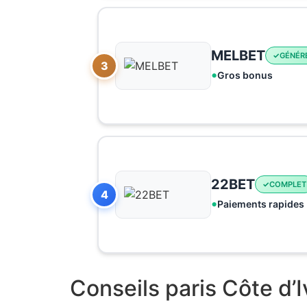
MELBET
GÉNÉR
3
Gros bonus
22BET
COMPLET
4
Paiements rapides
Conseils paris Côte d’I