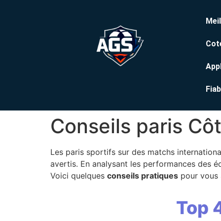
Meil
Cot
App
Fiab
Conseils paris Côt
Les paris sportifs sur des matchs internation
avertis. En analysant les performances des é
Voici quelques
conseils pratiques
pour vous a
Top 4