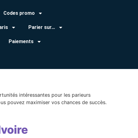
Codes promo
aris
Parier sur…
Paiements
tunités intéressantes pour les parieurs
 vous pouvez maximiser vos chances de succès.
Ivoire