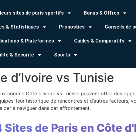
leurs sites de paris sportifs
Bonus & Offres
es & Statistiques
Pronostics
Conseils de p
lications & Plateformes
Guides & Comparatifs
ilité & Sécurité
Sports
e d’Ivoire vs Tunisie
aux comme Côte d’Ivoire vs Tunisie peuvent offrir des oppor
quipes, leur historique de rencontres et d’autres facteurs,
ider à naviguer dans cet affrontement.
 Sites de Paris en Côte d'